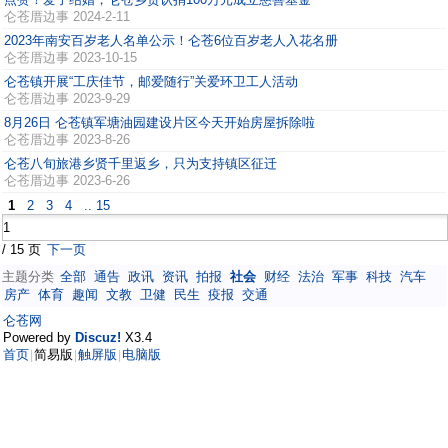
仑苍厝边事
2024-2-11
2023年南安百岁老人名单公示！仑苍6位百岁老人入花名册
仑苍厝边事
2023-10-15
仑苍镇开展“工庆佳节，邮爱随行”关爱环卫工人活动
仑苍厝边事
2023-9-29
8月26日 仑苍镇军塘油园建设片区今天开始房屋拆除啦
仑苍厝边事
2023-8-26
仑苍八旬旅港乡贤千里返乡，只为支持镇区征迁
仑苍厝边事
2023-6-26
1
2
3
4
.. 15
/ 15 页
下一页
主题分类
全部
通告
政讯
资讯
拍报
社会
财经
法治
军事
科技
汽车
房产
体育
趣闻
文教
卫健
民生
疫报
交通
仑苍网
Powered by
Discuz!
X3.4
首页
简易版
触屏版
电脑版
|
|
|