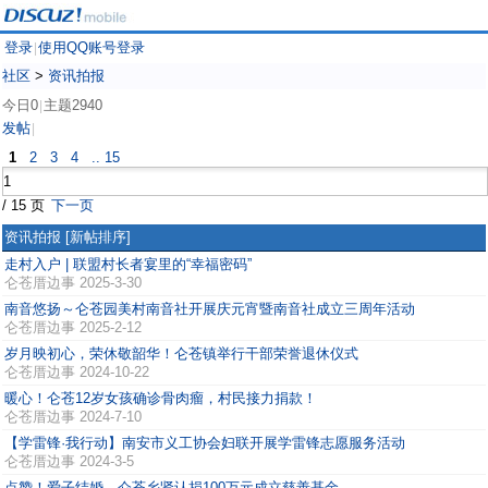
登录
使用QQ账号登录
|
社区
>
资讯拍报
今日0
主题2940
|
发帖
|
1
2
3
4
.. 15
/ 15 页
下一页
资讯拍报
[新帖排序]
走村入户 | 联盟村长者宴里的“幸福密码”
仑苍厝边事
2025-3-30
南音悠扬～仑苍园美村南音社开展庆元宵暨南音社成立三周年活动
仑苍厝边事
2025-2-12
岁月映初心，荣休敬韶华！仑苍镇举行干部荣誉退休仪式
仑苍厝边事
2024-10-22
暖心！仑苍12岁女孩确诊骨肉瘤，村民接力捐款！
仑苍厝边事
2024-7-10
【学雷锋·我行动】南安市义工协会妇联开展学雷锋志愿服务活动
仑苍厝边事
2024-3-5
点赞！爱子结婚，仑苍乡贤认捐100万元成立慈善基金