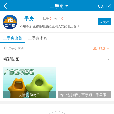
二手房


二手房
帖子
0
关注
0
+ 关注
不用等,什么都是现成的,直观真实的现房资讯！
二手房出售
二手房求购
二手房求购
展开筛选

精彩贴图
友情赞助此位
专业包打听，百事通，千里眼，
顺风耳