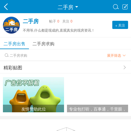
二手房


二手房
帖子
0
关注
0
+ 关注
不用等,什么都是现成的,直观真实的现房资讯！
二手房出售
二手房求购
二手房求购
展开筛选

精彩贴图
友情赞助此位
专业包打听，百事通，千里眼，
顺风耳