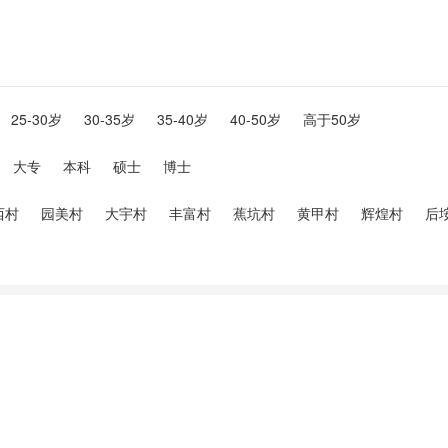
25-30岁
30-35岁
35-40岁
40-50岁
高于50岁
大专
本科
硕士
博士
西村
园美村
大宇村
丰富村
蕉坑村
黄甲村
辉煌村
后