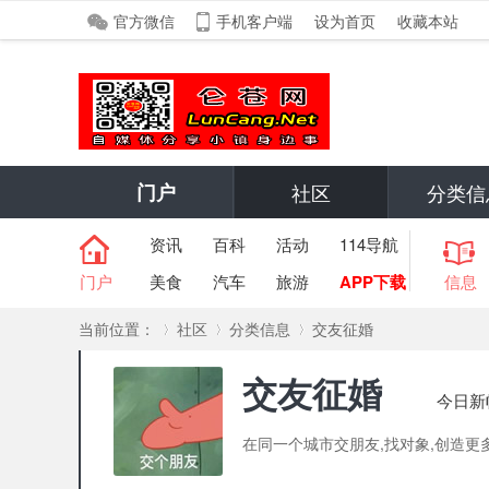
官方微信
手机客户端
设为首页
收藏本站
门户
社区
分类信
资讯
百科
活动
114导航
门户
美食
汽车
旅游
APP下载
信息
当前位置：
社区
分类信息
交友征婚
交友征婚
今日新
»
›
›
在同一个城市交朋友,找对象,创造更