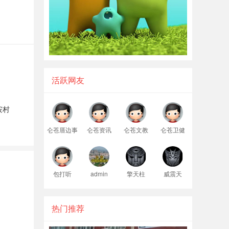
活跃网友
垵村
仑苍厝边事
仑苍资讯
仑苍文教
仑苍卫健
包打听
admin
擎天柱
威震天
热门推荐