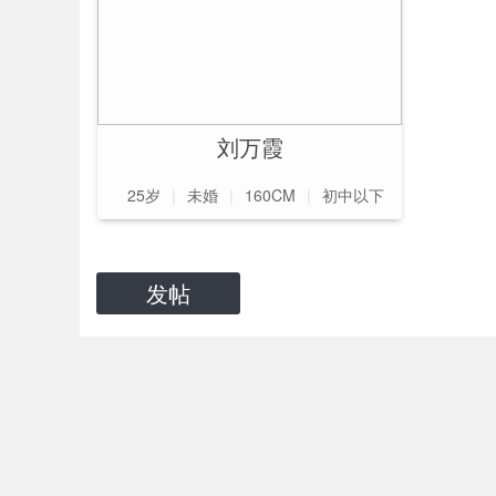
刘万霞
25岁
|
未婚
|
160CM
|
初中以下
发帖