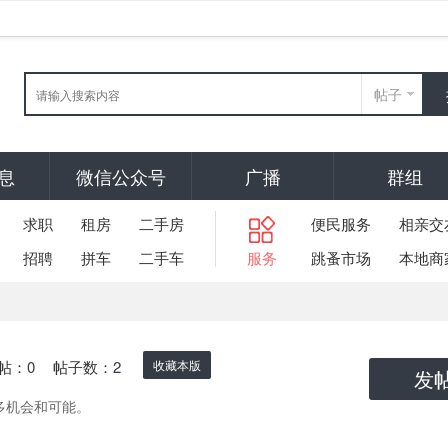
帖子
息
微信公众号
广播
群组
求职
租房
二手房
便民服务
相亲交
招聘
拼车
二手车
服务
跳蚤市场
本地商
帖：
0
帖子数：
2
收藏本版
发
多机会和可能。