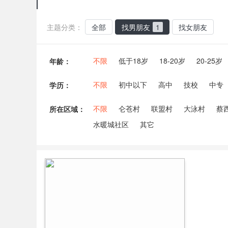
主题分类：
全部
找男朋友
1
找女朋友
不限
低于18岁
18-20岁
20-25岁
年龄：
不限
初中以下
高中
技校
中专
学历：
不限
仑苍村
联盟村
大泳村
蔡
所在区域：
水暖城社区
其它