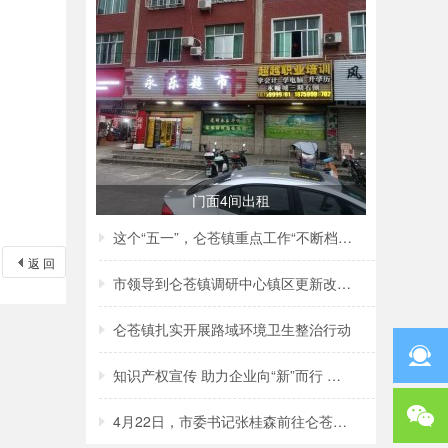
门面4间出租
这个“五一”，仑苍镇重点工作“不断档”！
返 回
市领导到仑苍镇调研中心镇区更新改造项目建
仑苍镇扎实开展路域环境卫生整治行动
知识产权宣传 助力企业向“新”而行 ——仑
4月22日，市委书记张桂森前往仑苍镇、洪濑