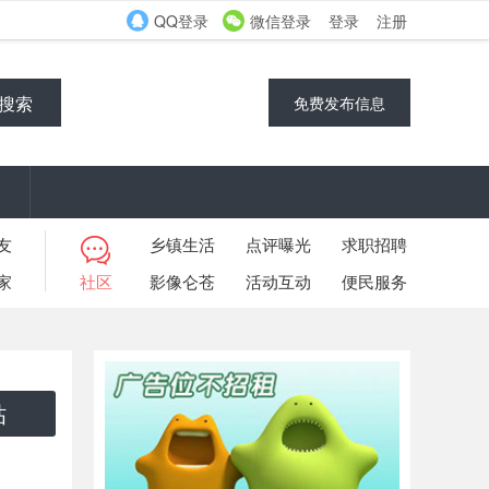
QQ登录
微信登录
登录
注册
搜索
免费发布信息
友
乡镇生活
点评曝光
求职招聘
家
社区
影像仑苍
活动互动
便民服务
帖