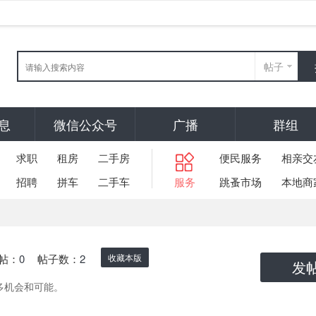
帖子
息
微信公众号
广播
群组
求职
租房
二手房
便民服务
相亲交
招聘
拼车
二手车
服务
跳蚤市场
本地商
帖：
0
帖子数：
2
收藏本版
发
多机会和可能。