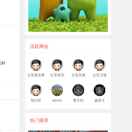
活跃网友
垵村
仑苍厝边事
仑苍资讯
仑苍文教
仑苍卫健
包打听
admin
擎天柱
威震天
热门推荐