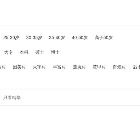
25-30岁
30-35岁
35-40岁
40-50岁
高于50岁
大专
本科
硕士
博士
西村
园美村
大宇村
丰富村
蕉坑村
黄甲村
辉煌村
后
只看精华