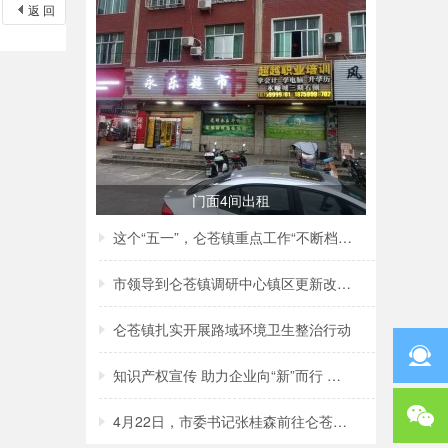
返 回
门面4间出租
这个“五一”，仑苍镇重点工作“不断档”！
市领导到仑苍镇调研中心镇区更新改造项目建
仑苍镇扎实开展路域环境卫生整治行动
知识产权宣传 助力企业向“新”而行 ——仑
4月22日，市委书记张桂森前往仑苍镇、洪濑