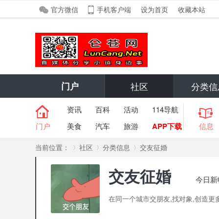
官方微信
手机客户端
设为首页
收藏本站
门户
社区
分类信
资讯
百科
活动
114导航
门户
美食
汽车
旅游
APP下载
信息
当前位置：
社区
分类信息
交友征婚
交友征婚
今日新
»
›
›
在同一个城市交朋友,找对象,创造更