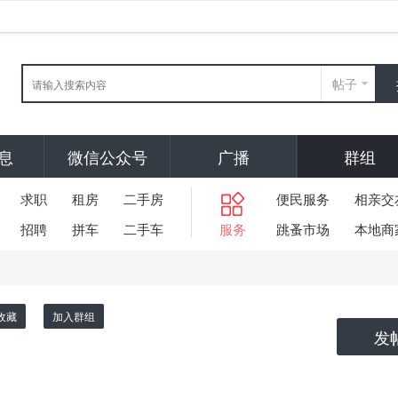
帖子
息
微信公众号
广播
群组
求职
租房
二手房
便民服务
相亲交
招聘
拼车
二手车
服务
跳蚤市场
本地商
收藏
加入群组
发