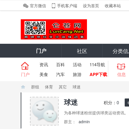
官方微信
手机客户端
设为首页
收藏本站
门户
社区
分类信
资讯
百科
活动
114导航
门户
美食
汽车
旅游
APP下载
信息
群组
体育
其它
球迷
球迷
积分：
0
仑
›
›
›
›
为各种球迷粉丝提供球类运动资讯。
群主：
admin