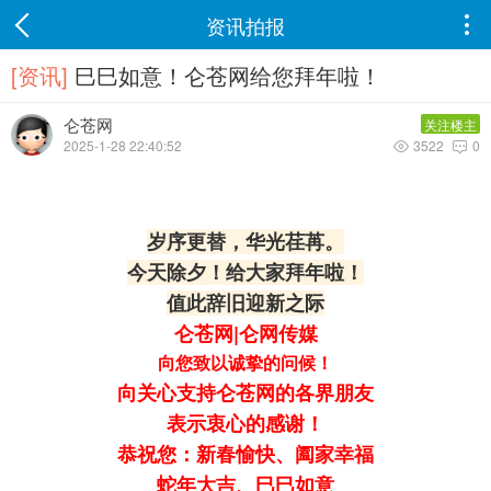
资讯拍报

[资讯]
巳巳如意！仑苍网给您拜年啦！
仑苍网
关注楼主
2025-1-28 22:40:52
3522
0


岁序更替，华光荏苒。
今天除夕！给大家拜年啦！
值此辞旧迎新之际
仑苍网|仑网传媒
向您
致以诚挚的问候！
向关心支持仑苍网的各界朋友
表示衷心的感谢！
恭祝您：
新春愉快、阖家幸福
蛇年大吉、巳巳如意