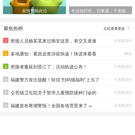
友情赞助此位
专业包打听，百事通，千里眼，
顺风耳
聚焦热榜
点此查看更多
密接人员杨某某来过南安这里，有交叉者速
仑苍路边社
1
速报告。
多地通知：紧急追查涉疫快递！快进来看看
匿名
2
—>
密接者蔓延到晋江了，活动轨迹公布！
仑苍路边社
3
福建警方发出提醒！轻信“扫码领福利”上当了
仑苍路边社
4
仑苍镇卫生院关于暂停儿童预防接种门诊的
仑苍路边社
5
通知
福建发布寒潮警报！全国各地雪景来了→
仑苍路边社
6