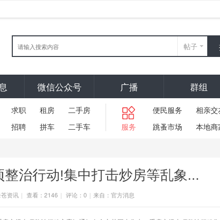
帖子
息
微信公众号
广播
群组
求职
租房
二手房
便民服务
相亲交
招聘
拼车
二手车
服务
跳蚤市场
本地商
整治行动!集中打击炒房等乱象...
仑苍资讯
|
查看：
2146
|
评论：0
|
来自：
官方消息