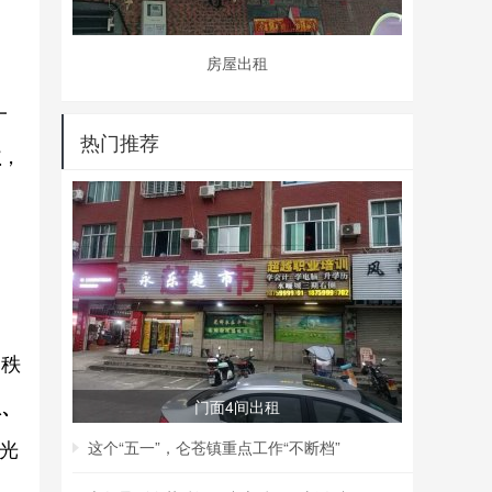
房屋出租
一
热门推荐
益
，
场秩
息、
门面4间出租
光
这个“五一”，仑苍镇重点工作“不断档”