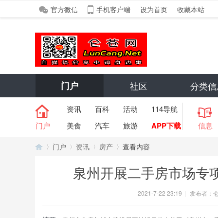
官方微信
手机客户端
设为首页
收藏本站
门户
社区
分类信
资讯
百科
活动
114导航
门户
美食
汽车
旅游
APP下载
信息
门户
资讯
房产
查看内容
泉州开展二手房市场专项
仑
›
›
›
›
2021-7-22 23:19
|
发布者：