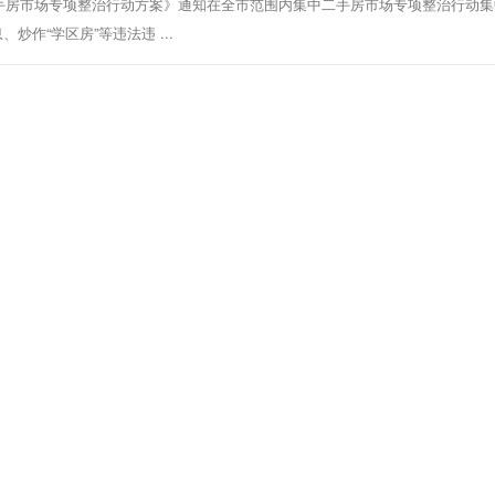
手房市场专项整治行动方案》通知在全市范围内集中二手房市场专项整治行动集
作“学区房”等违法违 ...