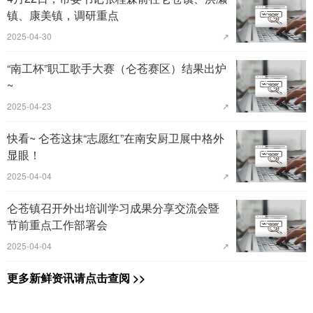
镇、康美镇，调研重点
2025-04-30
↗
“南工杯”职工歌手大赛（仑苍赛区）结果出炉
~
2025-04-23
↗
快看~ 仑苍这抹“志愿红”在南安厨卫展中格外
显眼！
2025-04-04
↗
仑苍镇召开外出培训学习成果分享交流会暨
节前重点工作部署会
2025-04-04
↗
更多新鲜资讯请点击查阅 >>