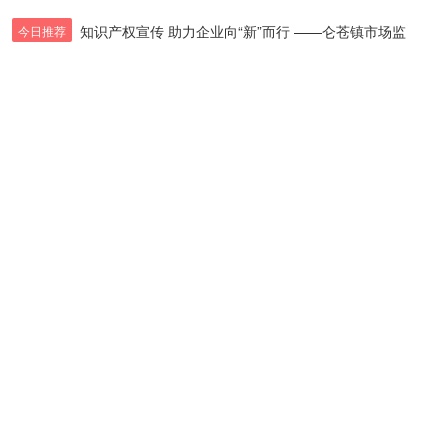
知识产权宣传 助力企业向“新”而行 ——仑苍镇市场监
今日推荐
4月22日，市委书记张桂森前往仑苍镇、洪濑镇、康美镇
这个“五一”，仑苍镇重点工作“不断档”！
市领导到仑苍镇调研中心镇区更新改造项目建设工作
仑苍镇扎实开展路域环境卫生整治行动