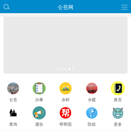
仑苍网

仑苍
办事
乡村
水暖
黄页
查询
通告
帮帮团
防疫
更多