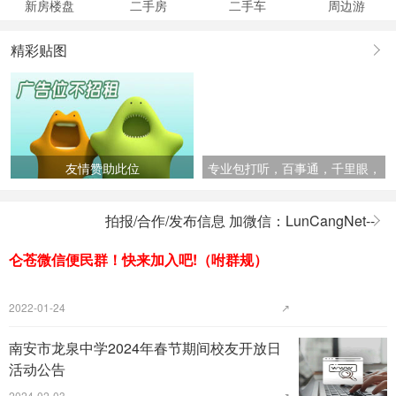
新房楼盘
二手房
二手车
周边游
精彩贴图
友情赞助此位
专业包打听，百事通，千里眼，
顺风耳
拍报/合作/发布信息 加微信：LunCangNet--
仑苍微信便民群！快来加入吧!（咐群规）
2022-01-24
↗
南安市龙泉中学2024年春节期间校友开放日
活动公告
2024-02-03
↗