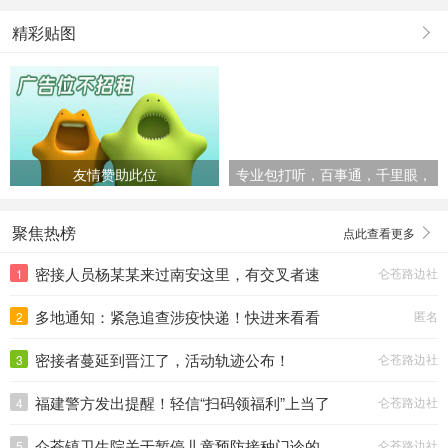
精彩贴图
友情赞助此位
专业包打听，百事通，千里眼，
顺风耳
聚焦热榜
点此查看更多
密接人员杨某某来过南安这里，有交叉者速
仑苍路边社
1
速报告。
多地通知：紧急追查涉疫快递！快进来看看
匿名
2
—>
密接者蔓延到晋江了，活动轨迹公布！
仑苍路边社
3
福建警方发出提醒！轻信“扫码领福利”上当了
仑苍路边社
4
仑苍镇卫生院关于暂停儿童预防接种门诊的
仑苍路边社
5