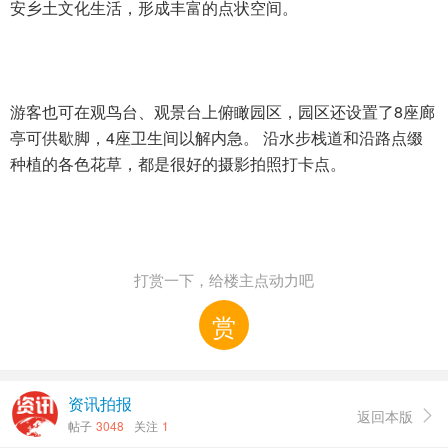
安乡土文化生活，形成丰富的点状空间。
游客也可在观鸟台、观景台上俯瞰园区，园区还设置了8座廊
亭可供歇脚，4座卫生间以解内急。 沿水步栈道和沿路点缀
种植的各色花草，都是很好的摄影拍照打卡点。
打赏一下，给楼主点动力吧
赏
资讯拍报
返回本版

帖子
3048
关注
1