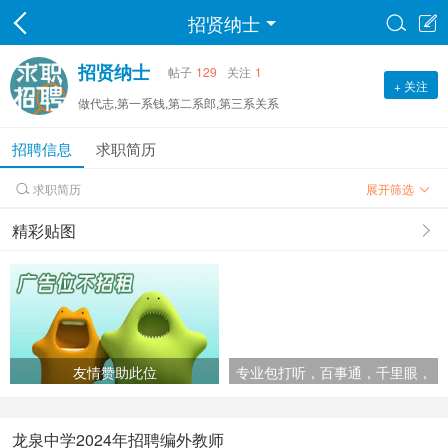
招贤纳士


招贤纳士
帖子
129
关注
1
+ 关注
做代志,第一系钱,第二系郎,第三系关系
招聘信息
求职简历
求职简历
展开筛选

精彩贴图
友情赞助此位
专业包打听，百事通，千里眼，
顺风耳
龙泉中学2024年招聘编外教师