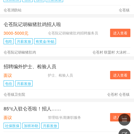
仑苍消防站
仑苍镇
仑苍阮记胡椒猪肚鸡招人啦
3000-5000元
仑苍阮记胡椒猪肚鸡招聘服务员
进入查看
包吃
月薪发放
有奖金/补贴
仑苍阮记胡椒猪肚鸡
仑苍村 联盟村 大泳村 蔡西村 园美村 大宇村 丰富村 蕉坑村 黄甲村 辉煌村 后垵村 水暖城社区 仑苍镇 南安地区 外市 外省 其它地区
招聘编外护士、检验人员
面议
护士、检验人员
进入查看
包住
月薪发放
仑苍镇卫生院
仑苍村 仑苍镇
85°c入驻仑苍啦！招人……
面议
管理组/长期兼职服务
进入查看

社保医保
加班补助
月薪发放