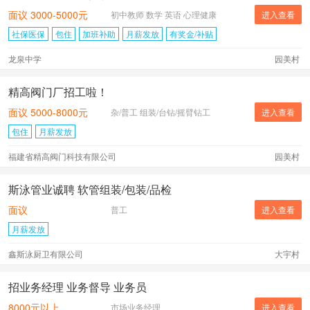
面议 3000-5000元
初中教师 数学 英语 心理健康
进入查看
社保医保
包住
加班补助
月薪发放
有奖金/补贴
龙泉中学
园美村
精高阀门厂招工啦！
面议 5000-8000元
杂/普工 组装/台钻/摇臂钻工
进入查看
包住
月薪发放
福建省精高阀门科技有限公司
园美村
斯泳管业诚聘 软管组装/包装/品检
面议
普工
进入查看
月薪发放
鑫斯泳厨卫有限公司
大宇村
招业务经理 业务督导 业务员
8000元以上
市场业务经理
进入查看