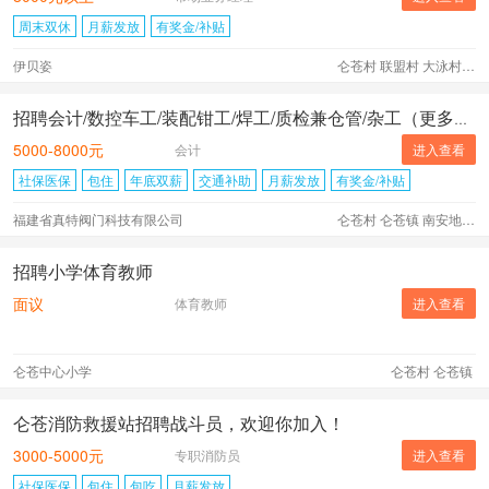
周末双休
月薪发放
有奖金/补贴
伊贝姿
仑苍村 联盟村 大泳村 蔡西村 园美村 大宇村 丰富村 蕉坑村 黄甲村 辉煌村 后垵村 水暖城社区 仑苍镇 南安地区 外市 外省 其它地区
招聘会计/数控车工/装配钳工/焊工/质检兼仓管/杂工（更多职位点进查看）
5000-8000元
会计
进入查看
社保医保
包住
年底双薪
交通补助
月薪发放
有奖金/补贴
福建省真特阀门科技有限公司
仑苍村 仑苍镇 南安地区
招聘小学体育教师
面议
体育教师
进入查看
仑苍中心小学
仑苍村 仑苍镇
仑苍消防救援站招聘战斗员，欢迎你加入！
3000-5000元
专职消防员
进入查看
社保医保
包住
包吃
月薪发放