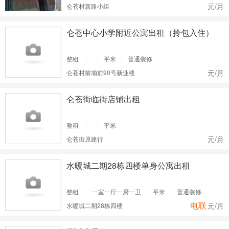
元/月
仑苍村新路小组
仑苍中心小学附近公寓出租（拎包入住）
整租
|
|
平米
|
普通装修
元/月
仑苍村前埔前90号新业楼
仑苍街临街店铺出租
整租
|
|
平米
|
元/月
仑苍街原建行
水暖城二期28栋四楼单身公寓出租
整租
|
一室一厅一厨一卫
|
平米
|
普通装修
电联
元/月
水暖城二期28栋四楼