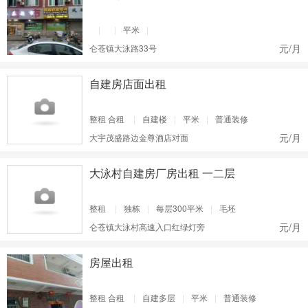
|
|
平米
|
元/月
仑苍镇大泳路33号
自建房店面出租
整租 合租
|
自建楼
|
平米
|
普通装修
元/月
大宇茂盛路边金尊酒店对面
大泳村自建房厂房出租 一二层
整租
|
独栋
|
每层300平米
|
毛坯
元/月
仑苍镇大泳村高速入口红绿灯旁
房屋出租
整租 合租
|
自建多层
|
平米
|
普通装修