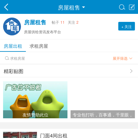
房屋租售


房屋租售
帖子
11
关注
2
+ 关注
房屋供给资讯发布平台
房屋出租
求租房屋
求租房屋
展开筛选

精彩贴图
友情赞助此位
专业包打听，百事通，千里眼，
顺风耳
门面4间出租