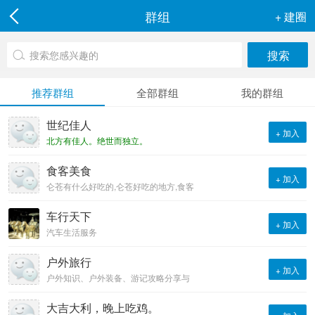
群组
+ 建圈
推荐群组
全部群组
我的群组
世纪佳人
+ 加入
北方有佳人。绝世而独立。
一顾倾人城。再顾倾人国。
宁不知倾城与倾国。佳人难
食客美食
+ 加入
再得。
仑苍有什么好吃的,仑苍好吃的地方,食客
美食攻略详尽介绍
车行天下
+ 加入
汽车生活服务
户外旅行
+ 加入
户外知识、户外装备、游记攻略分享与
交流的网络平台。
大吉大利，晚上吃鸡。