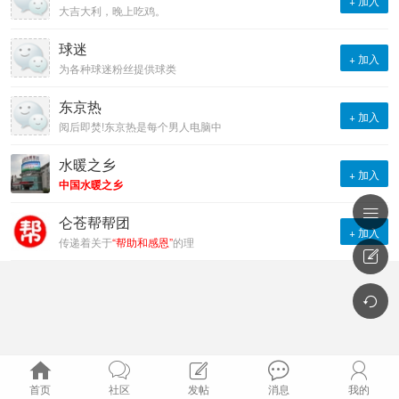
+ 加入
大吉大利，晚上吃鸡。
球迷
+ 加入
为各种球迷粉丝提供球类
运动资讯。
东京热
+ 加入
阅后即焚!东京热是每个男人电脑中
不可见人的秘密!
水暖之乡
+ 加入
中国水暖之乡
为水暖行业人士提供专业交

流平台
仑苍帮帮团
+ 加入
传递着关于
“帮助和感恩”
的理

念。
倡导“
我为人人 人人为人
”的互
助精神






首页
社区
发帖
消息
我的