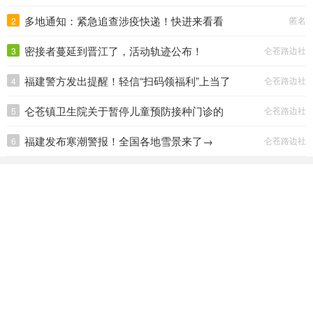
速报告。
多地通知：紧急追查涉疫快递！快进来看看
匿名
2
—>
密接者蔓延到晋江了，活动轨迹公布！
仑苍路边社
3
福建警方发出提醒！轻信“扫码领福利”上当了
仑苍路边社
4
仑苍镇卫生院关于暂停儿童预防接种门诊的
仑苍路边社
5
通知
福建发布寒潮警报！全国各地雪景来了→
仑苍路边社
6