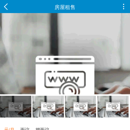
房屋租售

元/月
面议
押面议