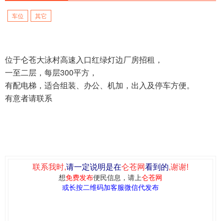
车位
其它
位于仑苍大泳村高速入口红绿灯边厂房招租，
一至二层，每层300平方，
有配电梯，适合组装、办公、机加，出入及停车方便。
有意者请联系
联系我时,
请一定说明是在
仑苍网
看到的
,谢谢!
想
免费发布
便民信息，请上
仑苍网
或长按二维码加客服微信代发布