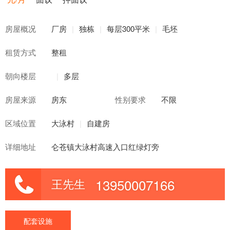
房屋概况
厂房
|
独栋
|
每层300平米
|
毛坯
租赁方式
整租
朝向楼层
|
多层
房屋来源
房东
性别要求
不限
区域位置
大泳村
|
自建房
详细地址
仑苍镇大泳村高速入口红绿灯旁
13950007166
王先生
配套设施