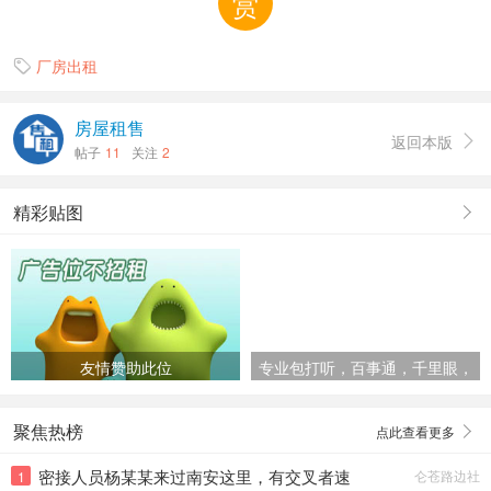
赏
厂房出租

房屋租售
返回本版

帖子
11
关注
2
精彩贴图
友情赞助此位
专业包打听，百事通，千里眼，
顺风耳
聚焦热榜
点此查看更多
密接人员杨某某来过南安这里，有交叉者速
仑苍路边社
1