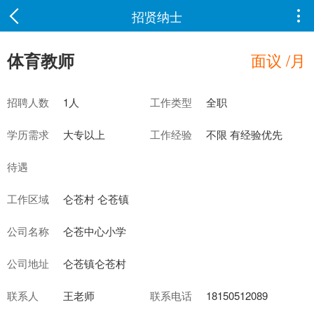
招贤纳士

体育教师
面议 /月
招聘人数
1人
工作类型
全职
学历需求
大专以上
工作经验
不限 有经验优先
待遇
工作区域
仑苍村 仑苍镇
公司名称
仑苍中心小学
公司地址
仑苍镇仑苍村
联系人
王老师
联系电话
18150512089