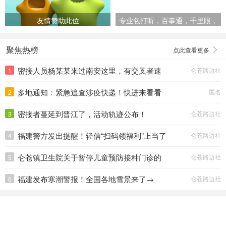
友情赞助此位
专业包打听，百事通，千里眼，
顺风耳
聚焦热榜
点此查看更多
密接人员杨某某来过南安这里，有交叉者速
仑苍路边社
1
速报告。
多地通知：紧急追查涉疫快递！快进来看看
匿名
2
—>
密接者蔓延到晋江了，活动轨迹公布！
仑苍路边社
3
福建警方发出提醒！轻信“扫码领福利”上当了
仑苍路边社
4
仑苍镇卫生院关于暂停儿童预防接种门诊的
仑苍路边社
5
通知
福建发布寒潮警报！全国各地雪景来了→
仑苍路边社
6