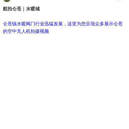
航拍仑苍｜水暖城
仑苍镇水暖阀门行业迅猛发展，这里为您呈现众多展示仑苍
的空中无人机拍摄视频