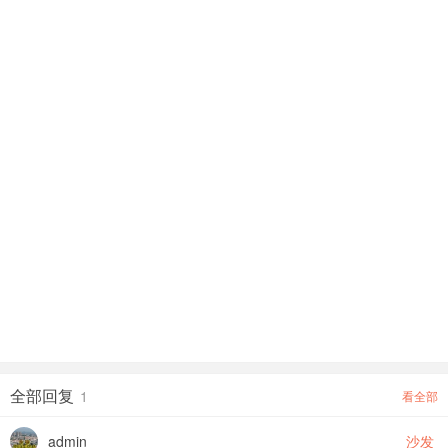
全部回复
1
看全部
admin
沙发