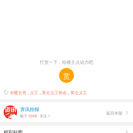
打赏一下，给楼主点动力吧
赏
水暖仑苍
,
义工
,
英仑义工协会
,
英仑义工

资讯拍报
返回本版

帖子
3048
关注
1
精彩贴图