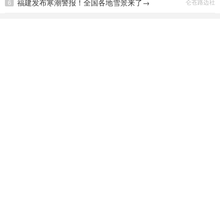
福建发布寒潮警报！全国各地雪景来了→
仑苍路边社
6