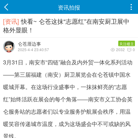
资讯拍报

[资讯]
快看~ 仑苍这抹“志愿红”在南安厨卫展中
格外显眼！
仑苍厝边事
关注楼主
2025-4-4 23:40:57
2032
0


3月31日，南安市“四链”融合及内外贸一体化系列活动
——第三届福建（南安）厨卫展览会在仑苍镇中国水
暖城开幕。在这场行业盛事中，一抹抹鲜亮的“志愿
红”始终活跃在展会的每个角落——南安市义工协会英
仑服务站的志愿者们以专业服务护航展会秩序，用温
暖笑容传递城市温度，成为这场盛会中不可或缺的风
景线。