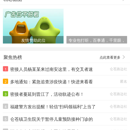
友情赞助此位
专业包打听，百事通，千里眼，
顺风耳
聚焦热榜
点此查看更多
密接人员杨某某来过南安这里，有交叉者速
仑苍路边社
1
速报告。
多地通知：紧急追查涉疫快递！快进来看看
匿名
2
—>
密接者蔓延到晋江了，活动轨迹公布！
仑苍路边社
3
福建警方发出提醒！轻信“扫码领福利”上当了
仑苍路边社
4
仑苍镇卫生院关于暂停儿童预防接种门诊的
仑苍路边社
5
通知