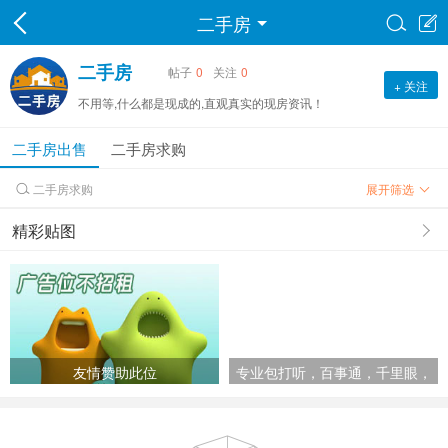
二手房


二手房
帖子
0
关注
0
+ 关注
不用等,什么都是现成的,直观真实的现房资讯！
二手房出售
二手房求购
二手房求购
展开筛选

精彩贴图
友情赞助此位
专业包打听，百事通，千里眼，
顺风耳