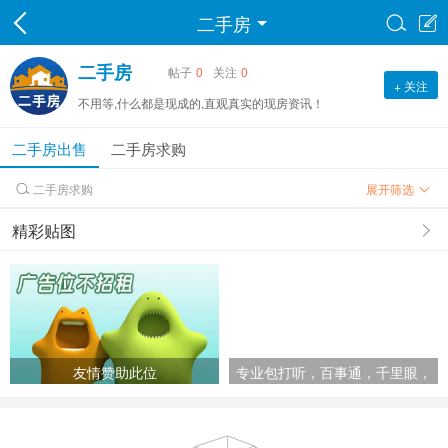
二手房


二手房
帖子
0
关注
0
+ 关注
不用等,什么都是现成的,直观真实的现房资讯！
二手房出售
二手房求购
二手房求购
展开筛选

精彩贴图
友情赞助此位
专业包打听，百事通，千里眼，
顺风耳