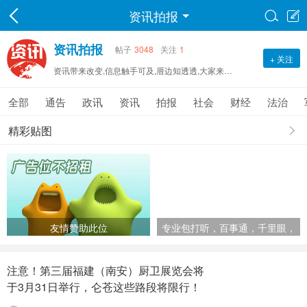
资讯拍报


资讯拍报
帖子
3048
关注
1
+ 关注
资讯带来改变,信息触手可及,厝边知透透,大家来拍报！
全部
通告
政讯
资讯
拍报
社会
财经
法治
精彩贴图
友情赞助此位
专业包打听，百事通，千里眼，
顺风耳
注意！第三届福建（南安）厨卫展览会将
于3月31日举行，仑苍这些路段将限行！