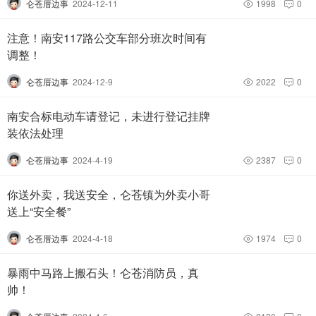
仑苍厝边事
2024-12-11
1998
0


注意！南安117路公交车部分班次时间有
调整！
仑苍厝边事
2024-12-9
2022
0


南安合标电动车请登记，未进行登记挂牌
装依法处理
仑苍厝边事
2024-4-19
2387
0


你送外卖，我送安全，仑苍镇为外卖小哥
送上“安全餐”
仑苍厝边事
2024-4-18
1974
0


暴雨中马路上搬石头！仑苍消防员，真
帅！