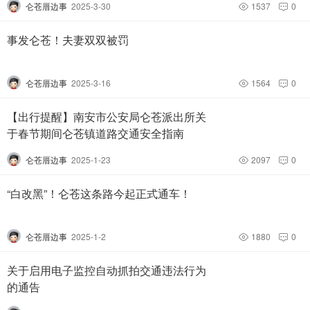
仑苍厝边事
2025-3-30
1537
0


事发仑苍！夫妻双双被罚
仑苍厝边事
2025-3-16
1564
0


【出行提醒】南安市公安局仑苍派出所关
于春节期间仑苍镇道路交通安全指南
仑苍厝边事
2025-1-23
2097
0


“白改黑”！仑苍这条路今起正式通车！
仑苍厝边事
2025-1-2
1880
0


关于启用电子监控自动抓拍交通违法行为
的通告