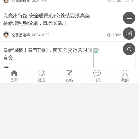
仑苍厝边事
2024-4-6
2120
0


点亮出行路 安全暖民心|仑苍镇西溪高架

桥新增照明设施，既亮又靓！

仑苍厝边事
2024-2-22
1993
0



最新调整！春节期间，南安公交运营时间
有变
仑苍厝边事
2024-2-6
2369
0







首页
社区
发帖
消息
我的
【涉及仑苍】大动作！环城大道、洪濑至水头……今年南安
排序主题筛选

精彩贴图
将推进这些道路建设
仑苍厝边事
2024-2-1
3749
0


排序筛选：
全部
最新
精华
1月24号仑苍镇组织开展道路交通安全联
排序：
发帖时间
回复/查看
查看
合执法行动
排序：
全部时间
一天
两天
一周
一个月
友情赞助此位
专业包打听，百事通，千里眼，
仑苍厝边事
2024-1-24
1762
0

