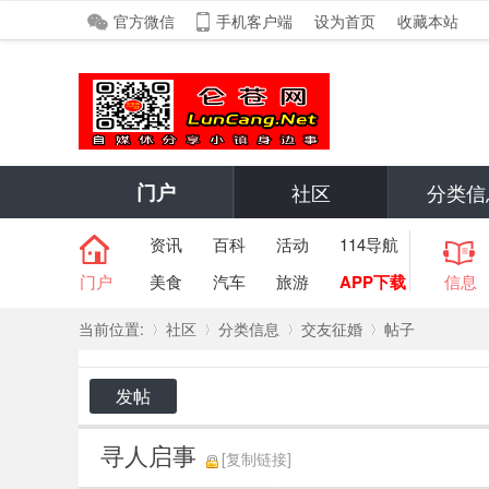
官方微信
手机客户端
设为首页
收藏本站
门户
社区
分类信
资讯
百科
活动
114导航
门户
美食
汽车
旅游
APP下载
信息
当前位置:
社区
分类信息
交友征婚
帖子
发帖
»
›
›
›
寻人启事
[复制链接]